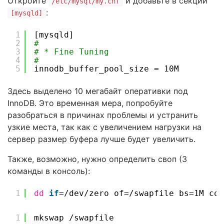
Откройте
и добавьте в секции
/etc/mysql/my.cnf
:
[mysqld]
1
[mysqld]
2
#
3
# * Fine Tuning
4
#
5
innodb_buffer_pool_size = 10M
Здесь выделено 10 мегабайт оперативки под
InnoDB. Это временная мера, попробуйте
разобраться в причинах проблемы и устранить
узкие места, так как с увеличением нагрузки на
сервер размер буфера лучше будет увеличить.
Также, возможно, нужно определить своп (3
команды в консоль):
1
dd
if
=
/dev/zero
of=
/swapfile
bs=1M cou
1
mkswap 
/swapfile