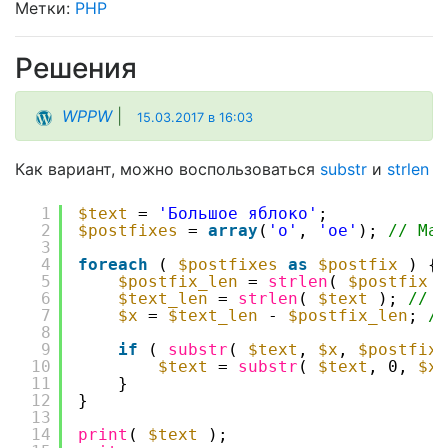
PHP
Решения
WPPW
|
15.03.2017 в 16:03
Как вариант, можно воспользоваться
substr
и
strlen
1
$text
= 
'Большое яблоко'
;
2
$postfixes
= 
array
(
'о'
, 
'ое'
); 
// Мас
3
4
foreach
( 
$postfixes
as
$postfix
) {
5
$postfix_len
= 
strlen
( 
$postfix
)
6
$text_len
= 
strlen
( 
$text
); 
// Д
7
$x
= 
$text_len
- 
$postfix_len
; 
//
8
9
if
( 
substr
( 
$text
, 
$x
, 
$postfix_
10
$text
= 
substr
( 
$text
, 0, 
$x
11
}
12
}
13
14
print
( 
$text
);