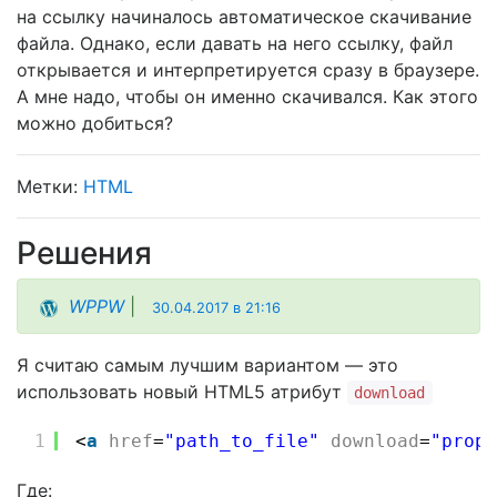
на ссылку начиналось автоматическое скачивание
файла. Однако, если давать на него ссылку, файл
открывается и интерпретируется сразу в браузере.
А мне надо, чтобы он именно скачивался. Как этого
можно добиться?
HTML
Решения
WPPW
|
30.04.2017 в 21:16
Я считаю самым лучшим вариантом — это
использовать новый HTML5 атрибут
download
1
<
a
href
=
"path_to_file"
download
=
"propo
Где: