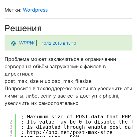
Wordpress
Решения
WPPW
|
10.12.2016 в 13:10
Проблема может заключаться в ограничении
сервера на объём загружаемых файлов в
директивах
post_max_size и upload_max_filesize
Попросите в техподдержке хостинга увеличить эти
лимиты, либо, если у вас есть доступ к php.ini,
увеличить их самостоятельно
1
; Maximum size of POST data that PHP w
2
; Its value may be 0 to disable the li
3
; is disabled through enable_post_data
4
; http:
//php
.net
/post-max-size